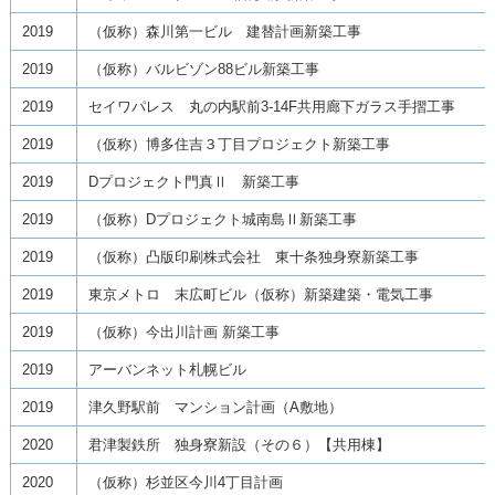
2019
（仮称）森川第一ビル 建替計画新築工事
2019
（仮称）バルビゾン88ビル新築工事
2019
セイワパレス 丸の内駅前3-14F共用廊下ガラス手摺工事
2019
（仮称）博多住吉３丁目プロジェクト新築工事
2019
Dプロジェクト門真Ⅱ 新築工事
2019
（仮称）Dプロジェクト城南島Ⅱ新築工事
2019
（仮称）凸版印刷株式会社 東十条独身寮新築工事
2019
東京メトロ 末広町ビル（仮称）新築建築・電気工事
2019
（仮称）今出川計画 新築工事
2019
アーバンネット札幌ビル
2019
津久野駅前 マンション計画（A敷地）
2020
君津製鉄所 独身寮新設（その６）【共用棟】
2020
（仮称）杉並区今川4丁目計画