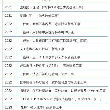
2021
堀船第二住宅 (2号棟304号室防火改修工事）
2021
新田住宅 （防火改修工事）
2022
（仮称）新宿区市谷薬王寺町計画新築工事
2022
（仮称）京都市中京区等持寺町19計画
2022
（仮称）大阪市西区京町堀3丁目33計画(共用部)
2022
天王寺区小宮町計画 新築工事
2022
（仮称）三田４１８プロジェクト新築工事
2022
姫路市営上野住宅（第2期） 高層建替工事
2022
（仮称）渋谷区神山町計画 新築工事
2022
越中島住宅外壁改修、窓枠改修及びその他工事
2022
堀船第二住宅外壁改修、窓枠改修、鉄部塗装及びその他工事
2022
G PLATE kitashinchi 8（曽根崎新地１丁目プロジェクト）
2023
(仮称）横浜北幸計画新築工事