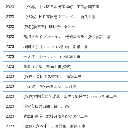
2023
（仮称）中央区日本橋茅場町二丁目計画工事
2023
（仮称）ＫＤ東比恵２丁目ビル 新築工事
2023
(仮称)調布市仙川町学生寮計画
2023
鵠沼スカイマンション 機械室ガラリ撤去新設工事
2023
城間４丁目マンション計画 新築工事
2023
一之江、田中マンション新築工事
2023
国泰寺２棟 整備工事(建物)
2023
(仮称）コレタス吉祥寺Ⅱ新築工事
2023
（仮称）港区南青山５丁目計画
2023
(仮称)福岡市西区北原・田尻３街区マンション新築工事
2023
浦安市日の出四丁目Ⅱ計画
2023
豊島町住宅 窓枠改修及びその他工事
2023
(仮称）六本木３丁目計画 新築工事