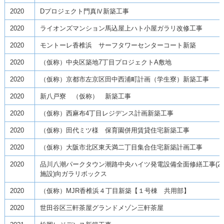
2020
Dプロジェクト門真Ⅳ新築工事
2020
ライオンズマンション馬込屋上ハト小屋ガラリ改修工事
2020
モントーレ香椎浜 サーフタワーセンターコート新築
2020
（仮称）中央区築地7丁目プロジェクトA敷地
2020
（仮称）京都市左京区田中西浦町計画（学生寮）新築工事
2020
新八戸寮 （仮称） 新築工事
2020
（仮称）西麻布4丁目レジデンス計画新築工事
2020
（仮称）田代ミツ様 保育園併用賃貸住宅新築工事
2020
（仮称）大阪市北区東天満二丁目集合住宅新築計画工事
2020
品川八潮パークタウン潮路中央ハイツ発電設備全面修繕工事(2
施設)向ガラリボックス
2020
（仮称）MJR香椎浜４丁目新築【１号棟 共用部】
2020
世田谷区三軒茶屋グランドメゾン三軒茶屋