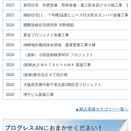
2023
新田住宅 外壁改修・窓枠改修・屋上防水及びその他工事 1
2023
南砂住宅(１、７号棟)温度ヒューズ付き防火ダンパー改修工事
2024
國際規格住宅研究所 河野様邸
2024
東金プロジェクト改修工事
2024
姉崎地区構内保全団地 建屋更新工事Ｄ棟
2024
（仮称）小田急相模原NSC プロジェクト
2024
(仮称)d_ll ＭＡＴＳＵＹＡＭＡ 新築工事
2024
(仮称)東百合丘４丁目計画
2024
大阪府営豊中新千里北第2期住宅プロジェクト
2024
増子ビル新築工事
▲納入実績カテゴリー一覧へ